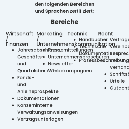
den folgenden
Bereichen
und
Sprachen
zertifiziert:
Bereiche
Wirtschaft
Marketing
Technik
Recht
/
/
Handbücher
Verträg
Finanzen
Unternehmenskommunikation
Technische
Vereinb
Jahresabschlüsse,
Pressemitteilungen
Dokumentationen
Bespre
Geschäfts-
Unternehmensbroschüren
Prozessbeschreibun
und
und
Newsletter
Verhand
Quartalsberichte
Werbekampagnen
Schrifts
Fonds-
Urteile
und
Gutach
Anleiheprospekte
Dokumentationen
Konzerninterne
Verwaltungsanweisungen
Vertragsunterlagen