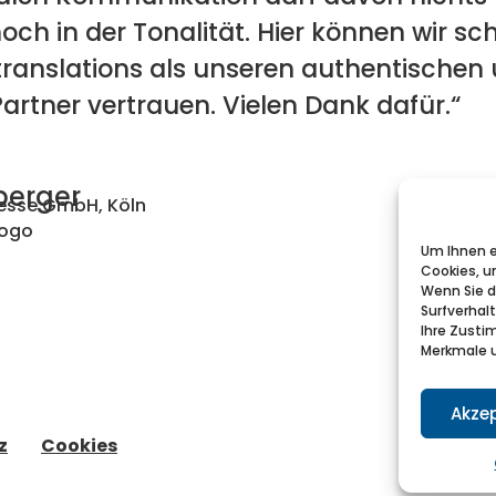
och in der Tonalität. Hier können wir sch
ranslations als unseren authentischen
artner vertrauen. Vielen Dank dafür.“
berger
messe GmbH, Köln
Um Ihnen e
Cookies, u
Wenn Sie d
Surfverhal
Ihre Zusti
Merkmale u
Akzep
z
Cookies