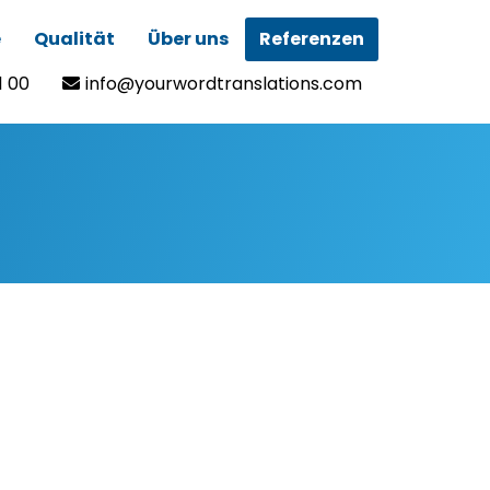
e
Qualität
Über uns
Referenzen
1 00
info@yourwordtranslations.com