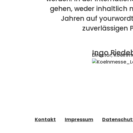
gehen, weder inhaltlich n
Jahren auf yourwordt
zuverlässigen P
Ingo Riede
Director, Koeln
Kontakt
Impressum
Datenschut