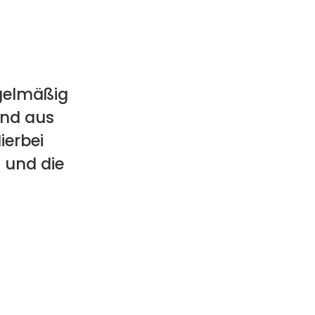
egelmäßig
und aus
ierbei
 und die