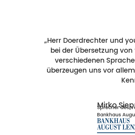
„Herr Doerdrechter und yo
bei der Übersetzung von
verschiedenen Sprachen 
überzeugen uns vor allem 
Kenn
Mirko Si
Sprecher des V
Bankhaus Augus