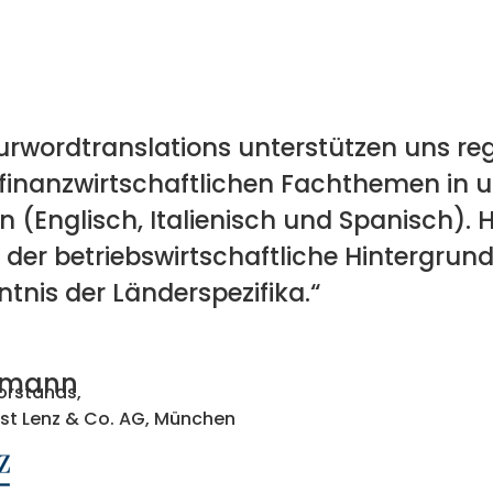
urwordtranslations unterstützen uns r
 finanzwirtschaftlichen Fachthemen in 
(Englisch, Italienisch und Spanisch). H
der betriebswirtschaftliche Hintergrund
tnis der Länderspezifika.“
epmann
orstands,
t Lenz & Co. AG, München